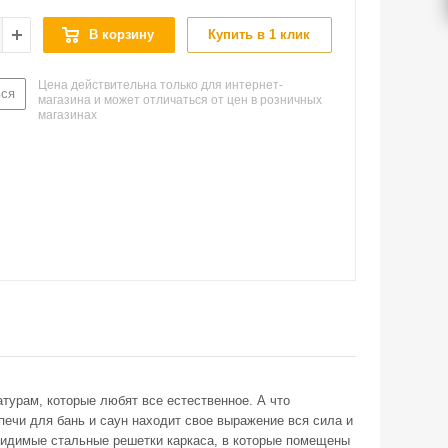
В корзину
Купить в 1 клик
Цена действительна только для интернет-
ься
магазина и может отличаться от цен в розничных
магазинах
атурам, которые любят все естественное. А что
печи для бань и саун находит свое выражение вся сила и
евидимые стальные решетки каркаса, в которые помещены