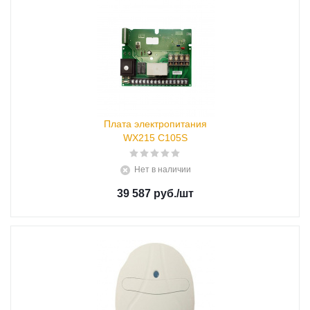
Плата электропитания
WX215 С105S
Нет в наличии
39 587 руб.
/шт