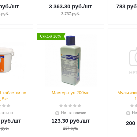
руб.
/шт
3 363.30 руб.
/шт
783 руб
 руб.
3 737 руб.
Скидка 10%
1 таблетки по
Мастер-пул 200мл
Мультиэк
, 5кг
1
таточно
Нет в наличии
Не
 руб.
/шт
123.30 руб.
/шт
200 
 руб.
137 руб.