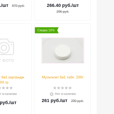
.
/шт
266.40 руб.
/шт
870 руб.
296 руб.
Скидка 10%
т 6в1 картридж
Мультиэкт 5в1 табл. 200г
00 гр.
т в наличии
Нет в наличии
261 руб.
/шт
290 руб.
руб.
/шт