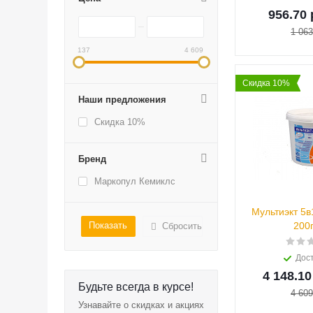
956.70 
1 063
137
4 609
Скидка 10%
Наши предложения
Скидка 10%
Бренд
Маркопул Кемиклс
Мультиэкт 5в
200г
Сбросить
Дос
4 148.10
Будьте всегда в курсе!
4 609
Узнавайте о скидках и акциях