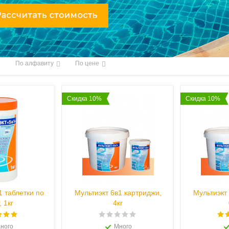
По алфавиту
По цене
Скидка 10%
Скидка 10%
1 таблетки по
Мультиэкт 6в1 картриджи,
Мультиэкт
, 1кг
4кг
ного
Много