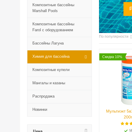
Композитные бассейны
Marshall Pools
Композитные бассейны
Farol с оборудованием
По популярности
Бассейны Лагуна
Химия для бассейна
Скидка 10%
Композитные купели
Мангалы и казаны
Распродажа
Новинки
Мультиэкт 5в
200г
М
Цена