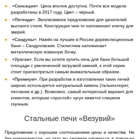
«Сенсация»
. Цена вполне доступна. Почти все модели
разработаны в 2017 году. Цвет – чёрный.
«Легенда»
. Эксклюзивное предложение для ценителей
высокого стиля. Конструкция чем-то напоминает клетку для
зверей.
«Сандуны»
. Намёк на лучшие в России дореволюционные
бани – Сандуновские. Стилистика напоминает
металлическую кованную бочку.
«Ураган»
. Если вы хотите купить печь для бани большой
площади с увеличенной загрузкой камней, к этой серии
стоит присмотреться самым внимательным образом.
«Премиум»
. При разработке и изготовлении таких печей
широко используется натуральный камень (талькохлорит,
песчаник и др.). Возможно, самый интересный вариант для
клиентов, которым «простой» чугун кажется слишком
скучным.
Стальные печи «Везувий»
Предложение с хорошим соотношением цены и качества. Не
без компромиссов, но зато вы сможете уложиться в довольно