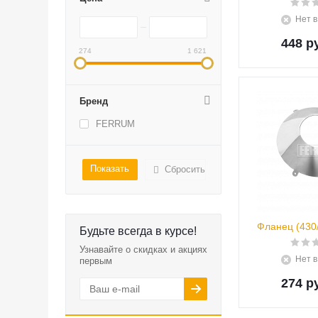
Нет в
448 р
274
1 621
Бренд
FERRUM
Сбросить
Фланец (430/
Будьте всегда в курсе!
Узнавайте о скидках и акциях
Нет в
первым
274 р