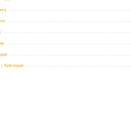
инск
коп
и
ир
одар
 г. Краснодар