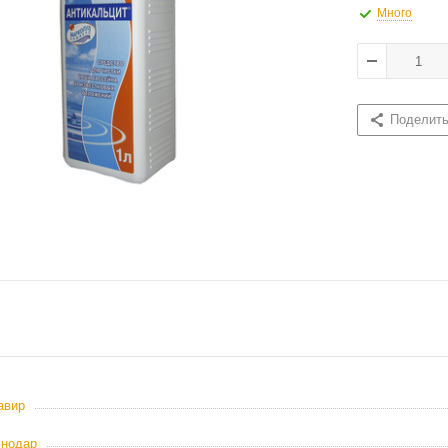
Много
Поделит
авир
снодар