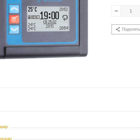
Поделит
авир
снодар