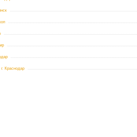
инск
коп
и
ир
одар
 г. Краснодар