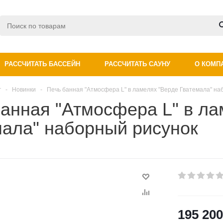
РАССЧИТАТЬ БАССЕЙН
РАССЧИТАТЬ САУНУ
О КОМП
г
-
Новинки
-
Печь банная "Атмосфера L" в ламелях "Верде Гватемала" на
анная "Атмосфера L" в ла
мала" наборный рисунок
195 200