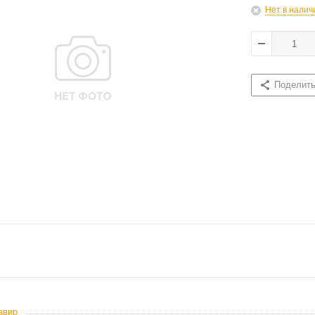
Нет в налич
Поделит
авир