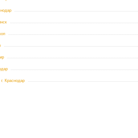
снодар
инск
коп
и
ир
одар
 г. Краснодар