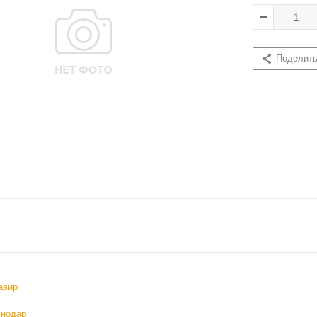
Поделит
авир
снодар