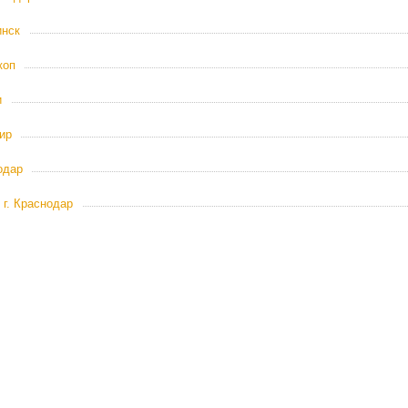
инск
коп
и
ир
одар
 г. Краснодар