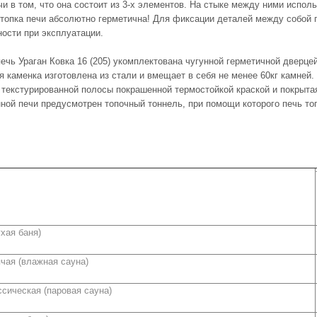
и в том, что она состоит из 3-х элементов. На стыке между ними испол
ь топка печи абсолютно герметична! Для фиксации деталей между собой 
ности при эксплуатации.
печь Ураган Ковка 16 (205) укомплектована чугунной герметичной двер
 каменка изготовлена из стали и вмещает в себя не менее 60кг камней.
 текстурированной полосы покрашенной термостойкой краской и покрыта
нной печи предусмотрен топочный тоннель, при помощи которого печь то
сауна (сухая баня)
 баня горячая (влажная сауна)
ассическая (паровая сауна)