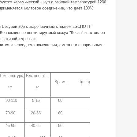
ьзуется керамический шнур с рабочей температурой 1200
применяется болтовое соединение, что даёт 100%
цей Везувий 205 с жаропрочным стеклом «SCHOTT
 Конвекционно-вентилируемый кожух "Ковка" изготовлен
я патиной «Бронза».
пится из соседнего помещения, смежного с парильным.
Температура,
Влажность,
Время, t(min)
°С
%
90-110
5-15
80
70-90
20-35
60
45-65
40-65
50