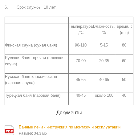
6. Срок службы 10 лет.
Температура
Влажность,
время, t
,°С
%
(min)
Финская сауна (сухая баня)
90-110
5-15
80
Русская баня горячая (влажная
70-90
20-35
60
сауна)
Русская баня классическая
45-65
40-65
50
(паровая сауна)
Турецкая баня (паровая баня)
40-45
около 100
40
Документы
Банные печи - инструкция по монтажу и эксплуатации
Размер: 34,3 мб