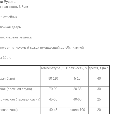
чи Русичъ;
ная сталь 6-8мм
 отбойник
очная дверь
осниковая решётка
-вентилируемый кожух вмещающий до 50кг камней
 10 лет
Температура ,°С
Влажность, %
время, t (min)
хая баня)
90-110
5-15
40
ячая (влажная сауна)
70-90
20-35
30
ссическая (паровая сауна)
45-65
40-65
25
ровая баня)
40-45
около 100
20