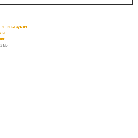
и - инструкция
у и
ции
,3 мб