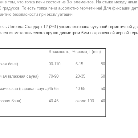
и в том, что топка печи состоит из 3-х элементов. На стыке между ним
0 градусов. То есть топка печи абсолютно герметична! Для фиксации де
рантию безопасности при эксплуатации.
печь Легенда Стандарт 12 (261) укомплектована чугунной герметичной 
овлен из металлического прутка диаметром 6мм покрашенной черной терм
Влажность, %
время, t (min)
хая баня)
90-110
5-15
80
ячая (влажная сауна)
70-90
20-35
60
ссическая (паровая сауна)
45-65
40-65
50
ровая баня)
40-45
около 100
40