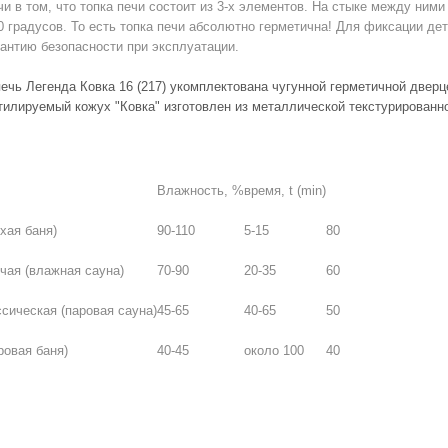
и в том, что топка печи состоит из 3-х элементов. На стыке между ним
0 градусов. То есть топка печи абсолютно герметична! Для фиксации де
рантию безопасности при эксплуатации.
печь Легенда Ковка 16 (217) укомплектована чугунной герметичной дв
тилируемый кожух "Ковка" изготовлен из металлической текстурированн
.
Влажность, %
время, t (min)
хая баня)
90-110
5-15
80
чая (влажная сауна)
70-90
20-35
60
сическая (паровая сауна)
45-65
40-65
50
ровая баня)
40-45
около 100
40