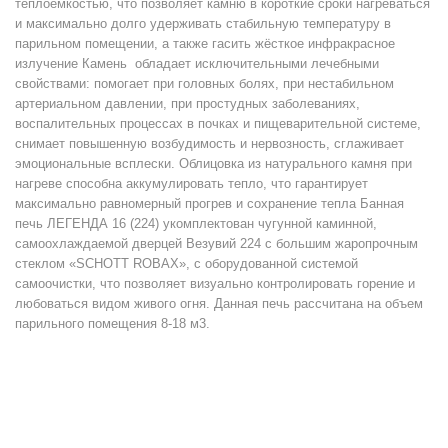
теплоёмкостью, что позволяет камню в короткие сроки нагреваться
и максимально долго удерживать стабильную температуру в
парильном помещении, а также гасить жёсткое инфракрасное
излучение Камень обладает исключительными лечебными
свойствами: помогает при головных болях, при нестабильном
артериальном давлении, при простудных заболеваниях,
воспалительных процессах в почках и пищеварительной системе,
снимает повышенную возбудимость и нервозность, сглаживает
эмоциональные всплески. Облицовка из натурального камня при
нагреве способна аккумулировать тепло, что гарантирует
максимально равномерный прогрев и сохранение тепла Банная
печь ЛЕГЕНДА 16 (224) укомплектован чугунной каминной,
самоохлаждаемой дверцей Везувий 224 с большим жаропрочным
стеклом «SCHOTT ROBAX», с оборудованной системой
самоочистки, что позволяет визуально контролировать горение и
любоваться видом живого огня. Данная печь рассчитана на объем
парильного помещения 8-18 м3.