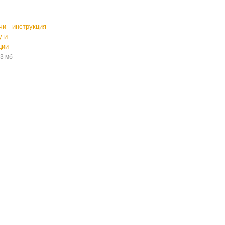
и - инструкция
у и
ции
,3 мб