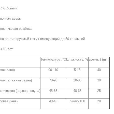
 отбойник
очная дверь
осниковая решётка
-вентилируемый кожух вмещающий до 50 кг камней
 10 лет
Температура ,°С
Влажность, %
время, t (min)
хая баня)
90-110
5-15
40
ячая (влажная сауна)
70-90
20-35
30
ссическая (паровая сауна)
45-65
40-65
25
ровая баня)
40-45
около 100
20