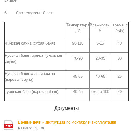
камней
6. Срок службы 10 лет
Температура
Влажность,
время, t
,°С
%
(min)
Финская сауна (сухая баня)
90-110
5-15
40
Русская баня горячая (влажная
70-90
20-35
30
сауна)
Русская баня классическая
45-65
40-65
25
(паровая сауна)
Турецкая баня (паровая баня)
40-45
около 100
20
Документы
Банные печи - инструкция по монтажу и эксплуатации
Размер: 34,3 мб