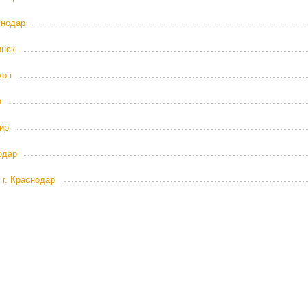
снодар
инск
коп
и
ир
одар
 г. Краснодар