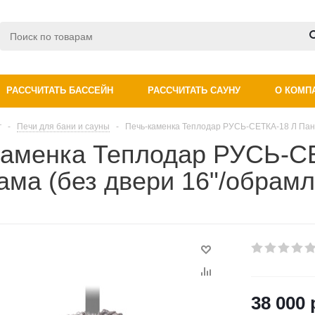
РАССЧИТАТЬ БАССЕЙН
РАССЧИТАТЬ САУНУ
О КОМП
г
-
Печи для бани и сауны
-
Печь-каменка Теплодар РУСЬ-СЕТКА-18 Л Пано
каменка Теплодар РУСЬ-С
ма (без двери 16"/обрамл
38 000 