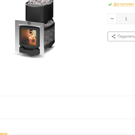
Достаточно
Поделит
авир