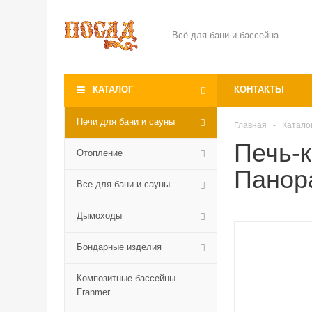
Всё для бани и бассейна
КАТАЛОГ
КОНТАКТЫ
Печи для бани и сауны
Главная
-
Катало
Печь-
Отопление
Панора
Все для бани и сауны
Дымоходы
Бондарные изделия
Композитные бассейны
Franmer