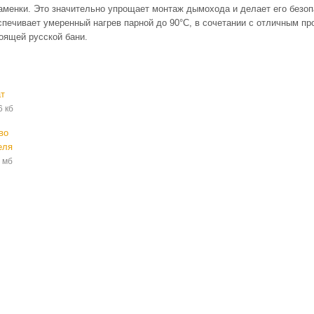
 каменки. Это значительно упрощает монтаж дымохода и делает его безо
спечивает умеренный нагрев парной до 90°С, в сочетании с отличным п
оящей русской бани.
т
6 кб
во
еля
 мб