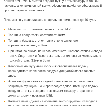
Банная печь очень быстро создает нужную температуру в Вашей
парилке, а конвекционный кожух обеспечит наиболее эффективный
прогрев парного помещения.
Печь можно устанавливать в парильное помещение до 16 куб.м.
Материал изготовления печей - сталь 09Г2С.
Толщина свода топки составляет 10мм.
Толщина боковых стенок топки в зоне активного
горения увеличена до 8мм.
Принимая во внимание неравномерность нагрева стенок и свода
топки, Свод топки и Газоотсекатель выполнены из максимально
толстой стали. (12мм и 8мм)
Классический чугунный колосник обеспечивает подачу
необходимого количества воздуха для устойчивого горения
дров.
Активная футеровка на задней стенке не только выполняет
защитную функцию, но и производит дополнительную подачу
воздуха в топку, создавая тем самым «камеру вторичного
дожига газов» и повышая КПД.
Каменка печи «Диана» выполнена вентилируемой, благодаря
чему ее невозможно залить, излишки воды будут стекать