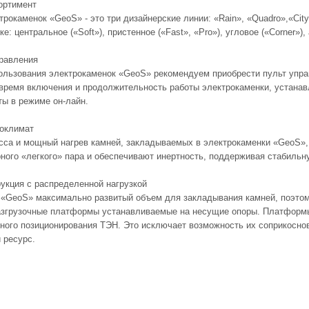
ортимент
рокаменок «GeoS» - это три дизайнерские линии: «Rain», «Quadro»,«Cit
е: центральное («Soft»), пристенное («Fast», «Pro»), угловое («Corner»),
равления
ользования электрокаменок «GeoS» рекомендуем приобрести пульт упр
время включения и продолжительность работы электрокаменки, устана
ты в режиме он-лайн.
оклимат
са и мощный нагрев камней, закладываемых в электрокаменки «GeoS»,
ного «легкого» пара и обеспечивают инертность, поддерживая стабильн
укция с распределенной нагрузкой
 «GeoS» максимально развитый объем для закладывания камней, поэтому
згрузочные платформы устанавливаемые на несущие опоры. Платформы
чного позиционирования ТЭН. Это исключает возможность их соприкосно
 ресурс.