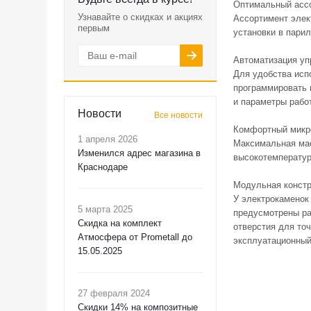
Оптимальный асс
Узнавайте о скидках и акциях
Ассортимент элект
первым
установки в парилк
Автоматизация уп
Для удобства исп
программировать 
и параметры рабо
Новости
Все новости
Комфортный микр
1 апреля 2026
Максимальная мас
Изменился адрес магазина в
высокотемператур
Краснодаре
Модульная констр
У электрокаменок
5 марта 2025
предусмотрены ра
Скидка на комплект
отверстия для то
Атмосфера от Prometall до
эксплуатационный
15.05.2025
27 февраля 2024
Скидки 14% на композитные