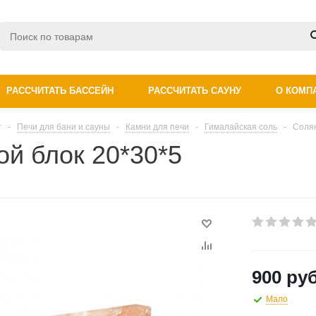
РАССЧИТАТЬ БАССЕЙН
РАССЧИТАТЬ САУНУ
О КОМП
г
-
Печи для бани и сауны
-
Камни для печи
-
Гималайская соль
-
Солян
й блок 20*30*5
900 руб
Мало