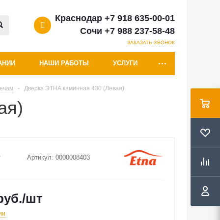
Краснодар +7 918 635-00-01
Сочи +7 988 237-58-48
ЗАКАЗАТЬ ЗВОНОК
АНИИ
НАШИ РАБОТЫ
УСЛУГИ
печам
-
Дверка ЭТНА каминная 430 (Левая)
ая)
Артикул:
0000008403
руб.
/шт
ии