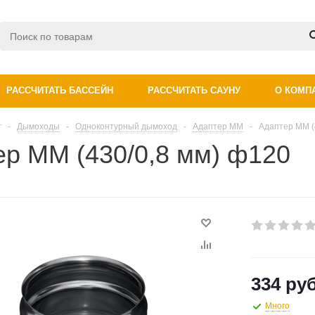
РАССЧИТАТЬ БАССЕЙН
РАССЧИТАТЬ САУНУ
О КОМП
г
-
Дымоходы
-
Одноконтурный дымоход
-
Адаптер ММ
-
Адаптер ММ (
ер ММ (430/0,8 мм) ф120
334 руб
Много