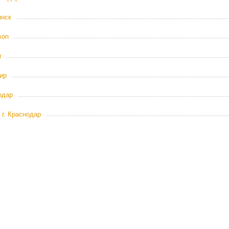
инск
коп
и
ир
одар
 г. Краснодар