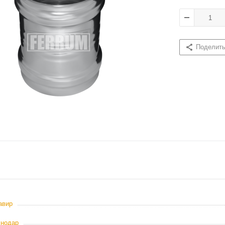
Поделит
авир
снодар